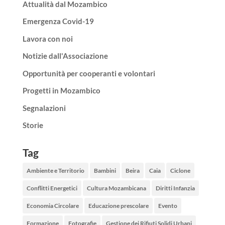
Attualità dal Mozambico
Emergenza Covid-19
Lavora con noi
Notizie dall'Associazione
Opportunità per cooperanti e volontari
Progetti in Mozambico
Segnalazioni
Storie
Tag
Ambiente e Territorio
Bambini
Beira
Caia
Ciclone
Conflitti Energetici
Cultura Mozambicana
Diritti Infanzia
Economia Circolare
Educazione prescolare
Evento
Formazione
Fotografie
Gestione dei Rifiuti Solidi Urbani