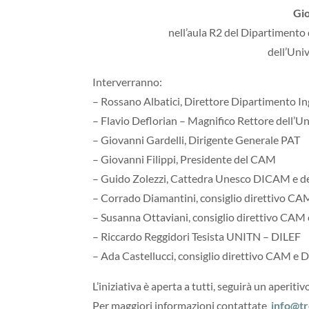
Gio
nell’aula R2 del Dipartimento
dell’Uni
Interverranno:
– Rossano Albatici, Direttore Dipartimento I
– Flavio Deflorian – Magnifico Rettore dell’Uni
– Giovanni Gardelli, Dirigente Generale PAT
–
Giovanni Filippi,
Presidente del CAM
– G
uido Zolezzi, Cattedra Unesco
DICAM e del
– Corrado Diamantini, consiglio direttivo CA
– Susanna Ottaviani, consiglio direttivo 
– Riccardo Reggidori Tesista UNITN – DILEF
– Ada Castellucci, consiglio direttivo CAM 
L’iniziativa è aperta a tutti, seguirà un aperitiv
Per maggiori informazioni contattate
info@t