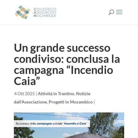
Un grande successo
condiviso: conclusa la
campagna “Incendio
Caia”
da
|
4 Ott 2025
|
Attività in Trentino
,
Notizie
dall'Associazione
,
Progetti in Mozambico
|