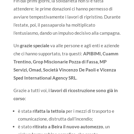
Fin dai primi giorni, la solidarietà non si è fatta
attendere: le prime donazioni ci hanno permesso di
avviare tempestivamente i lavori di ripristino. Durante
l’estate, poi, il passaparola ha moltiplicato
l’entusiasmo, dando un impulso decisivo alla campagna.
Un
grazie speciale
va alle persone e agli enti e aziende
che ci hanno supportato, tra questi:
APIBIMI, Cuamm
Trentino, Grop Miscionarie Pozza di Fassa, MP
Servizi, Omad, Società Vincenzo De Paoli e Vicenza
Sped International Agency SRL
.
Grazie a tutti voi,
i lavori di ricostruzione sono già in
corso
:
è stata
rifatta la tettoia
per i mezzi di trasporto e
comunicazione, distrutta dall’incendio;
è stato
ritirato a Beira il nuovo automezzo
, un