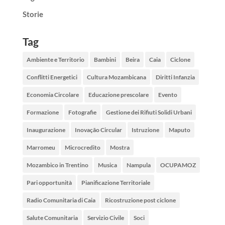
Storie
Tag
Ambiente e Territorio
Bambini
Beira
Caia
Ciclone
Conflitti Energetici
Cultura Mozambicana
Diritti Infanzia
Economia Circolare
Educazione prescolare
Evento
Formazione
Fotografie
Gestione dei Rifiuti Solidi Urbani
Inaugurazione
Inovação Circular
Istruzione
Maputo
Marromeu
Microcredito
Mostra
Mozambico in Trentino
Musica
Nampula
OCUPAMOZ
Pari opportunità
Pianificazione Territoriale
Radio Comunitaria di Caia
Ricostruzione post ciclone
Salute Comunitaria
Servizio Civile
Soci