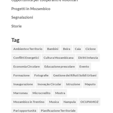
Progetti in Mozambico
Segnalazioni
Storie
Tag
Ambiente e Territorio
Bambini
Beira
Caia
Ciclone
Conflitti Energetici
Cultura Mozambicana
Diritti Infanzia
Economia Circolare
Educazione prescolare
Evento
Formazione
Fotografie
Gestione dei Rifiuti Solidi Urbani
Inaugurazione
Inovação Circular
Istruzione
Maputo
Marromeu
Microcredito
Mostra
Mozambico in Trentino
Musica
Nampula
OCUPAMOZ
Pari opportunità
Pianificazione Territoriale