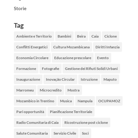
Storie
Tag
Ambiente e Territorio
Bambini
Beira
Caia
Ciclone
Conflitti Energetici
Cultura Mozambicana
Diritti Infanzia
Economia Circolare
Educazione prescolare
Evento
Formazione
Fotografie
Gestione dei Rifiuti Solidi Urbani
Inaugurazione
Inovação Circular
Istruzione
Maputo
Marromeu
Microcredito
Mostra
Mozambico in Trentino
Musica
Nampula
OCUPAMOZ
Pari opportunità
Pianificazione Territoriale
Radio Comunitaria di Caia
Ricostruzione post ciclone
Salute Comunitaria
Servizio Civile
Soci