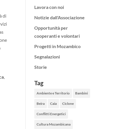
Lavora con noi
à di
Notizie dall'Associazione
vizi
Opportunità per
as
cooperanti e volontari
ione
Progetti in Mozambico
e
Segnalazioni
Storie
ca
,
Tag
Ambiente e Territorio
Bambini
Beira
Caia
Ciclone
Conflitti Energetici
Cultura Mozambicana