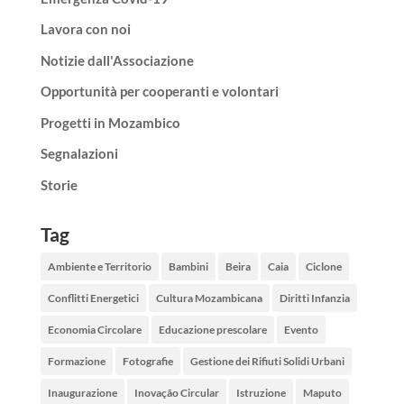
Lavora con noi
Notizie dall'Associazione
Opportunità per cooperanti e volontari
Progetti in Mozambico
Segnalazioni
Storie
Tag
Ambiente e Territorio
Bambini
Beira
Caia
Ciclone
Conflitti Energetici
Cultura Mozambicana
Diritti Infanzia
Economia Circolare
Educazione prescolare
Evento
Formazione
Fotografie
Gestione dei Rifiuti Solidi Urbani
Inaugurazione
Inovação Circular
Istruzione
Maputo