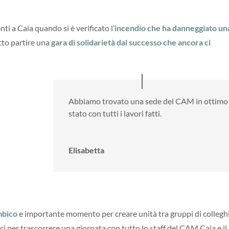
i a Caia quando si è verificato l’
incendio che ha danneggiato un
tto partire una
gara di solidarietà dal successo che ancora ci
Abbiamo trovato una sede del CAM in ottimo
stato con tutti i lavori fatti.
Elisabetta
mbico
e importante momento per creare unità tra gruppi di colleghi
ici per trascorrere una giornata con tutto lo staff del CAM Caia e il