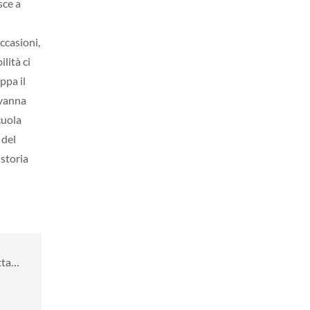
sce a
ccasioni,
ilità ci
uppa il
ovanna
cuola
 del
 storia
etta…