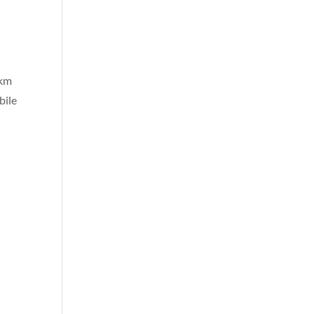
 km
bile