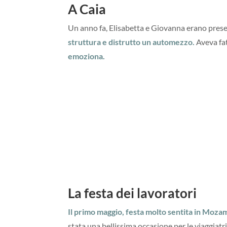
A Caia
Un anno fa, Elisabetta e Giovanna erano present
struttura e distrutto un automezzo.
Aveva fa
emoziona.
La festa dei lavoratori
Il primo maggio, festa molto sentita in Moza
stata una bellissima occasione per le viaggiatr