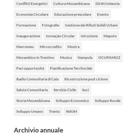
Conflitti Energetici
Cultura Mozambicana
Diritti Infanzia
Economia Circolare
Educazione prescolare
Evento
Formazione
Fotografie
Gestione dei Rifiuti Solidi Urbani
Inaugurazione
Inovação Circular
Istruzione
Maputo
Marromeu
Microcredito
Mostra
Mozambico in Trentino
Musica
Nampula
OCUPAMOZ
Pari opportunità
Pianificazione Territoriale
Radio Comunitaria di Caia
Ricostruzione post ciclone
Salute Comunitaria
Servizio Civile
Soci
Storia Mozambicana
Sviluppo Economico
Sviluppo Rurale
Sviluppo Umano
Trento
WASH
Archivio annuale