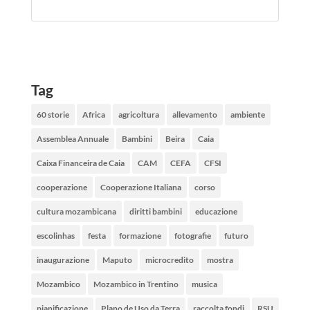
Tag
60 storie
Africa
agricoltura
allevamento
ambiente
Assemblea Annuale
Bambini
Beira
Caia
Caixa Financeira de Caia
CAM
CEFA
CFSI
cooperazione
Cooperazione Italiana
corso
cultura mozambicana
diritti bambini
educazione
escolinhas
festa
formazione
fotografie
futuro
inaugurazione
Maputo
microcredito
mostra
Mozambico
Mozambico in Trentino
musica
pianificazione
Plano de Uso da Terra
raccolta fondi
RSU