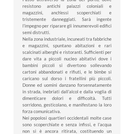
resistono antichi palazzi coloniali e
magazzini, anch’essi scoperchiati e
tristemente danneggiati. Sarà ingente
l’impegno per riparare gli innumerevoli edifici
semi distrutti.
Nella zona industriale, incuneati tra fabbriche
e magazzini, spuntano abitazioni e rari
scalcinati alberghi e ristoranti. Sufficienti per
dare vita a piccoli nucleo abitativi dove i
bambini piccoli si divertono sollevando
cartoni abbandonati e rifiuti, e le bimbe si
caricano sul dorso i fratellini più piccoli.
Donne ed uomini danzano forsennatamente
in strada, inebriati dall’alcol e dalla voglia di
dimenticare dolori e difficoltà. Tutti
sorridono, gesticolano, e manifestano la loro
forza comunicativa.
Nei popolosi quartieri occidentali molte case
sono scoperchiate e senza infissi, e l’acqua
non si è ancora ritirata, costituendo un