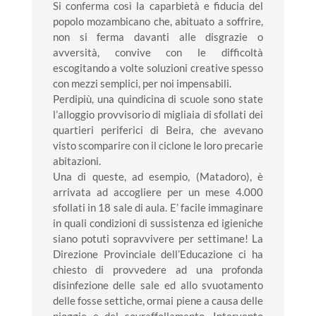
Si conferma così la caparbietà e fiducia del
popolo mozambicano che, abituato a soffrire,
non si ferma davanti alle disgrazie o
avversità, convive con le difficoltà
escogitando a volte soluzioni creative spesso
con mezzi semplici, per noi impensabili.
Perdipiù, una quindicina di scuole sono state
l’alloggio provvisorio di migliaia di sfollati dei
quartieri periferici di Beira, che avevano
visto scomparire con il ciclone le loro precarie
abitazioni.
Una di queste, ad esempio, (Matadoro), è
arrivata ad accogliere per un mese 4.000
sfollati in 18 sale di aula. E’ facile immaginare
in quali condizioni di sussistenza ed igieniche
siano potuti sopravvivere per settimane! La
Direzione Provinciale dell’Educazione ci ha
chiesto di provvedere ad una profonda
disinfezione delle sale ed allo svuotamento
delle fosse settiche, ormai piene a causa delle
pioggie e del sovraffollamento. Intervento