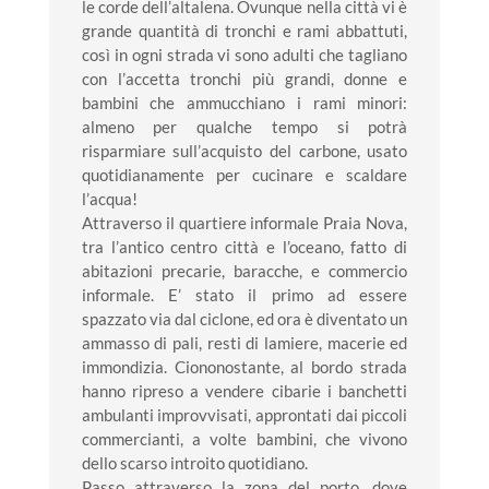
le corde dell’altalena. Ovunque nella città vi è
grande quantità di tronchi e rami abbattuti,
così in ogni strada vi sono adulti che tagliano
con l’accetta tronchi più grandi, donne e
bambini che ammucchiano i rami minori:
almeno per qualche tempo si potrà
risparmiare sull’acquisto del carbone, usato
quotidianamente per cucinare e scaldare
l’acqua!
Attraverso il quartiere informale Praia Nova,
tra l’antico centro città e l’oceano, fatto di
abitazioni precarie, baracche, e commercio
informale. E’ stato il primo ad essere
spazzato via dal ciclone, ed ora è diventato un
ammasso di pali, resti di lamiere, macerie ed
immondizia. Ciononostante, al bordo strada
hanno ripreso a vendere cibarie i banchetti
ambulanti improvvisati, approntati dai piccoli
commercianti, a volte bambini, che vivono
dello scarso introito quotidiano.
Passo attraverso la zona del porto, dove