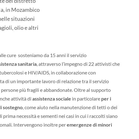
e del distretto
ala, in Mozambico
nelle situazioni
gioli, olio e altri
alle cure sosteniamo da 15 anni il servizio
sistenza sanitaria
, attraverso l’impegno di 22 attivisti che
tubercolosi e HIV/AIDS, in collaborazione con
atta di un importante lavoro di relazione tra il servizio
le persone più fragili e abbandonate.
Oltre al supporto
nche attività di
assistenza sociale
in particolare
per i
di sostegno
, come aiuto nella manutenzione di tetti o dei
 di prima necessità e sementi nei casi in cui i raccolti siano
nomali.
Intervengono inoltre per
emergenze di minori