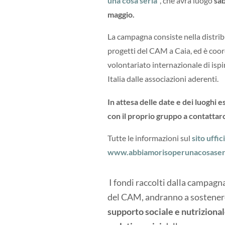
una cosa seria”
, che avrà luogo
s
ab
maggio.
La campagna consiste nella distribu
progetti del CAM a Caia, ed è coo
volontariato internazionale di ispir
Italia dalle associazioni aderenti.
In attesa delle date e dei luoghi 
con il proprio gruppo a contattarc
Tutte le informazioni sul
sito uffi
www.abbiamorisoperunacosaseri
I fondi raccolti dalla campagna
del CAM, andranno a sostenere 
supporto sociale e nutriziona