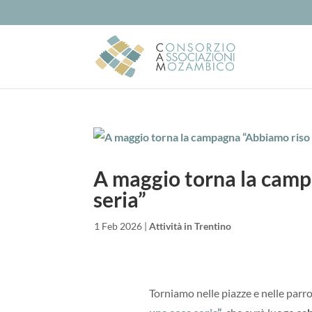
A maggio torna la camp
seria”
da
|
1 Feb 2026
|
Attività in Trentino
Torniamo nelle piazze e nelle parro