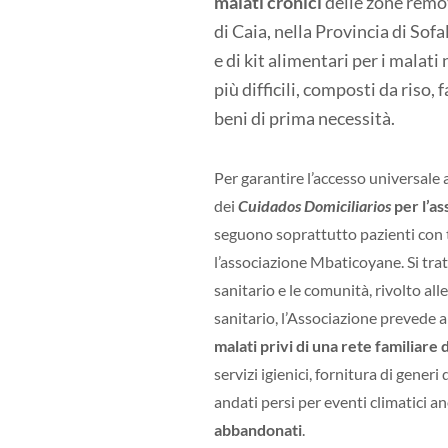
malati cronici
delle zone remot
di Caia, nella Provincia di Sof
e
di kit alimentari per i malati 
più difficili, composti da riso, fa
beni di prima necessità.
Per garantire l’accesso universale 
dei
Cuidados
Domiciliarios
per l’as
seguono soprattutto pazienti con 
l’associazione
Mbaticoyane
. Si tr
sanitario e le comunità, rivolto al
sanitario, l’Associazione prevede a
malati privi di una rete familiare 
servizi igienici, fornitura di generi
andati persi per eventi climatici a
abbandonati
.