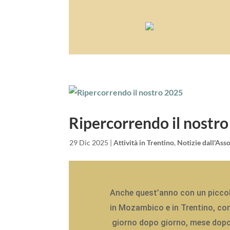
Ripercorrendo il nostr
da
|
29 Dic 2025
|
Attività in Trentino
,
Notizie dall'Ass
Anche quest’anno con un piccol
in Mozambico e in Trentino, co
giorno dopo giorno, mese dopo m