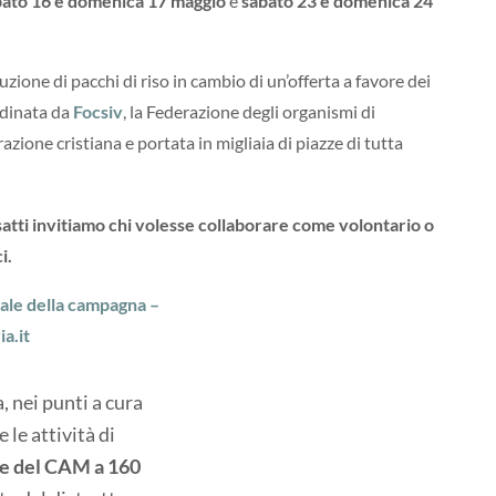
ato 16 e domenica 17 maggio
e
sabato 23 e domenica 24
zione di pacchi di riso in cambio di un’offerta a favore dei
rdinata da
Focsiv
, la Federazione degli organismi di
azione cristiana e portata in migliaia di piazze di tutta
esatti invitiamo chi volesse collaborare come volontario o
i.
ciale della campagna –
a.it
, nei punti a cura
le attività di
le del CAM a 160