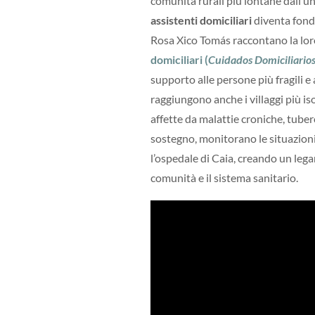
comunità rurali più lontane dall’un
assistenti domiciliari
diventa fond
Rosa Xico Tomás raccontano la loro
domiciliari (
Cuidados Domiciliarios
supporto alle persone più fragili e 
raggiungono anche i villaggi più is
affette da malattie croniche, tuber
sostegno, monitorano le situazioni
l’ospedale di Caia, creando un lega
comunità e il sistema sanitario.