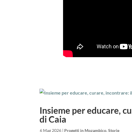
Insieme per educare, cur
di Caia
da
|
6 Mag 2026
|
Progetti in Mozambico
,
Storie