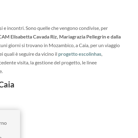
si e incontri. Sono quelle che vengono condivise, per
CAM Elisabetta Cavada Riz, Mariagrazia Pellegrin e dalla
cuni giorni si trovano in Mozambico, a Caia, per un viaggio
ei quali è seguire da vicino il
progetto escolinhas
,
dente visita, la gestione del progetto, le linee
e.
 Caia
orno
a