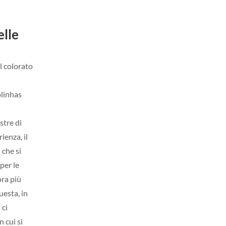
elle
l colorato
olinhas
stre di
ienza, il
 che si
per le
ra più
uesta, in
 ci
n cui si