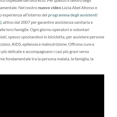
ico ospedale del distretto. Per questo il lavoro degli
amentale. Nel nostro
nuovo video
Lúcia Abel Afonso e
 esperienza all’interno del
programma degli assistenti
)
, attivo dal 2007 per garantire assistenza sanitaria e
alle loro famiglie. Ogni giorno operatori e volontari
olati, spesso spostandosi in bicicletta, per assistere persone
colosi, AIDS, epilessia e malnutrizione. Offrono cure e
 più delicate e accompagnano i casi più gravi verso
me fondamentale tra la persona malata, la famiglia, la