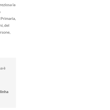
reziosa la
a
 Primaria,
i, del
ersone,
sa è
linha